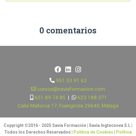
0 comentarios
951 53 91 62
cursos@saviaformacion.com
651 89 74 85
|
623 188 371
Calle Mallorca 17, Fuengirola 29640, Málaga
Copyright ©2016 - 2025 Savia Formación | Savia Ingtecnova S.L |
Todos los Derechos Reservados |
Política de Cookies
|
Política