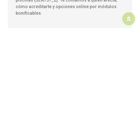
piscinas (SEA757_2). Te contamos a quién afecta,
cómo acreditarte y opciones online por módulos
bonificables.
La sanidad ambiental como eje de actuación
local: ¿por qué no te puedes perder nuestras
próximas jornadas técnicas?