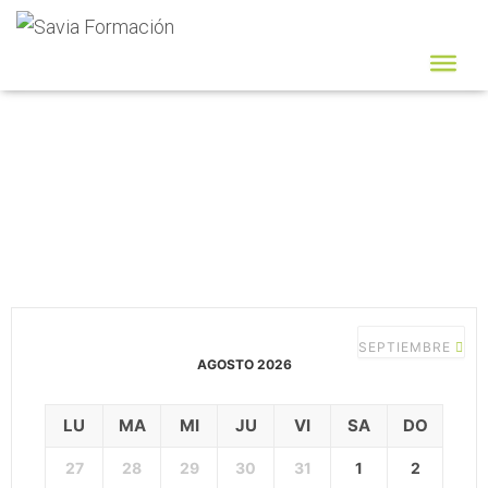
CALENDARIO DE
CURSOS
SEPTIEMBRE
AGOSTO 2026
LU
MA
MI
JU
VI
SA
DO
27
28
29
30
31
1
2