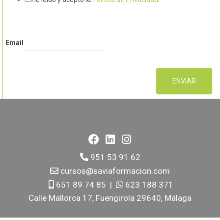
Email
ENVIAR
951 53 91 62
cursos@saviaformacion.com
651 89 74 85
|
623 188 371
Calle Mallorca 17, Fuengirola 29640, Málaga