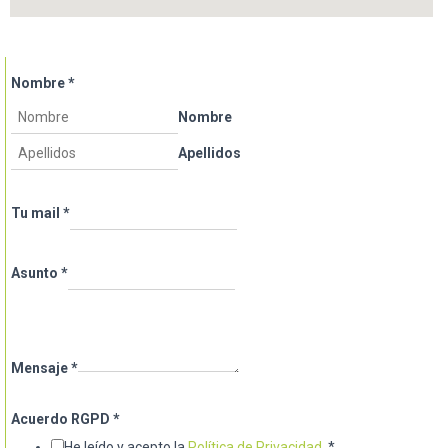
Nombre
*
Nombre
Apellidos
Tu mail
*
Asunto
*
Mensaje
*
Acuerdo RGPD
*
He leído y acepto la
Política de Privacidad
.
*