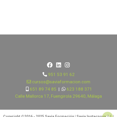
951 53 91 62
cursos@saviaformacion.com
651 89 74 85
|
623 188 371
Calle Mallorca 17, Fuengirola 29640, Málaga
Copyright ©2016 - 2025 Savia Formación | Savia Ingtecnova S.L |