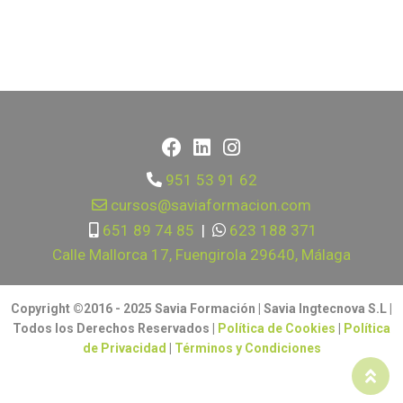
951 53 91 62
cursos@saviaformacion.com
651 89 74 85
|
623 188 371
Calle Mallorca 17, Fuengirola 29640, Málaga
Copyright ©2016 - 2025 Savia Formación | Savia Ingtecnova S.L |
Todos los Derechos Reservados |
Política de Cookies
|
Política
de Privacidad
|
Términos y Condiciones