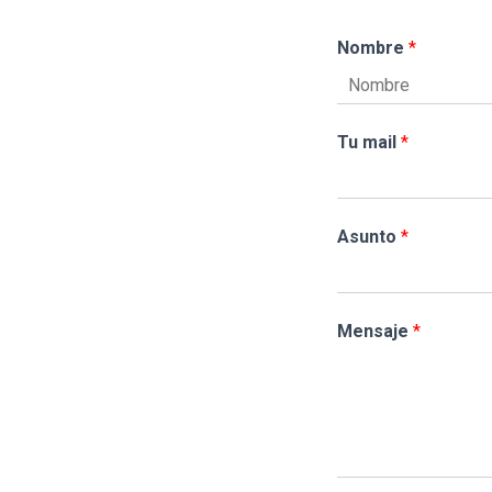
Nombre
*
N
o
Tu mail
*
m
b
r
e
Asunto
*
Mensaje
*