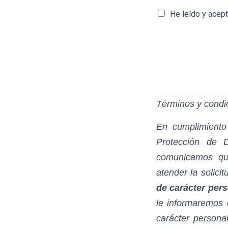
A
He leído y acep
c
u
e
r
d
o
R
G
P
Términos y condi
D
*
En cumplimiento
Protección de 
comunicamos que
atender la solici
de carácter per
le informaremos 
carácter persona