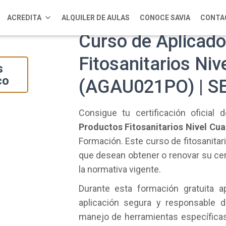
ACREDITA
ALQUILER DE AULAS
CONOCE SAVIA
CONTA
Curso de Aplicado
Fitosanitarios Niv
s
co
(AGAU021PO) | S
Consigue tu certificación oficial
Productos Fitosanitarios Nivel Cu
Formación. Este curso de fitosanita
que desean obtener o renovar su cert
la normativa vigente.
Durante esta formación gratuita a
aplicación segura y responsable d
manejo de herramientas específicas