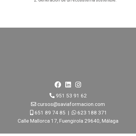
Generación de un ecosistema sostenible.
951 53 91 62
cursos@saviaformacion.com
651 89 74 85
|
623 188 371
Calle Mallorca 17, Fuengirola 29640, Málaga