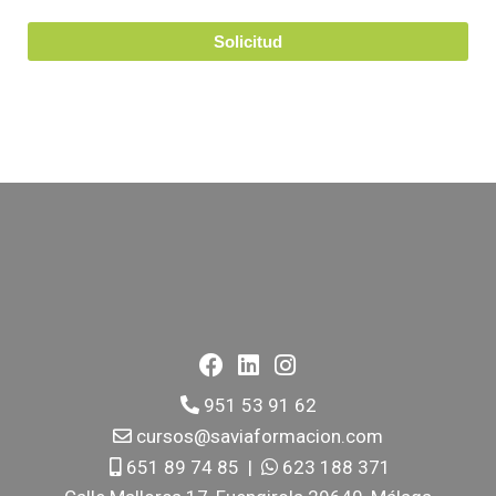
Solicitud
951 53 91 62
cursos@saviaformacion.com
651 89 74 85
|
623 188 371