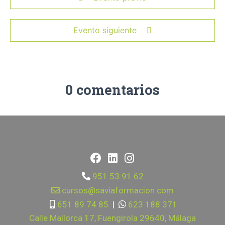
Evento siguiente
0 comentarios
951 53 91 62
cursos@saviaformacion.com
651 89 74 85
|
623 188 371
Calle Mallorca 17, Fuengirola 29640, Málaga