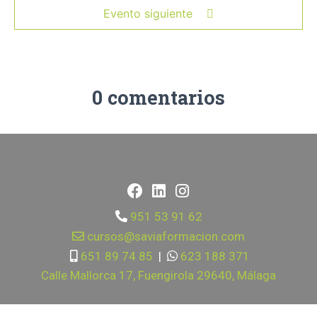
Evento siguiente
0 comentarios
951 53 91 62
cursos@saviaformacion.com
651 89 74 85
|
623 188 371
Calle Mallorca 17, Fuengirola 29640, Málaga