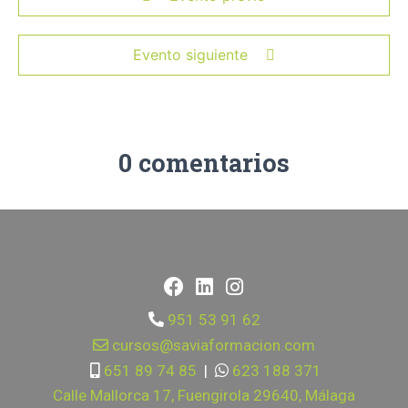
Evento siguiente
0 comentarios
951 53 91 62
cursos@saviaformacion.com
651 89 74 85
|
623 188 371
Calle Mallorca 17, Fuengirola 29640, Málaga