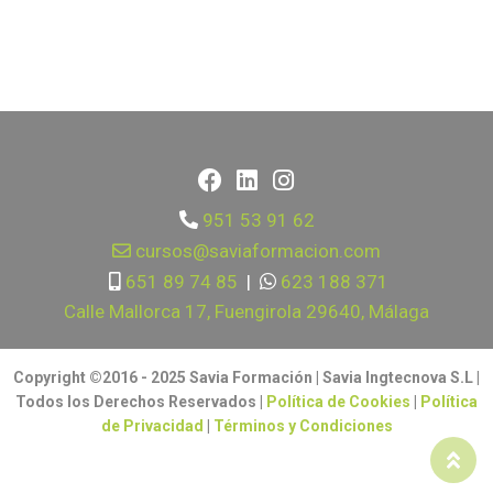
951 53 91 62
cursos@saviaformacion.com
651 89 74 85
|
623 188 371
Calle Mallorca 17, Fuengirola 29640, Málaga
Copyright ©2016 - 2025 Savia Formación | Savia Ingtecnova S.L |
Todos los Derechos Reservados |
Política de Cookies
|
Política
de Privacidad
|
Términos y Condiciones