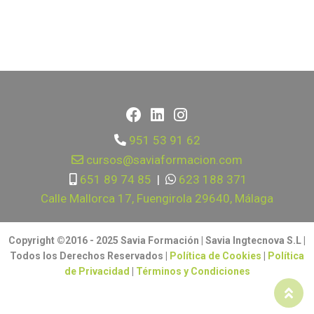
951 53 91 62
cursos@saviaformacion.com
651 89 74 85
|
623 188 371
Calle Mallorca 17, Fuengirola 29640, Málaga
Copyright ©2016 - 2025 Savia Formación | Savia Ingtecnova S.L |
Todos los Derechos Reservados |
Política de Cookies
|
Política
de Privacidad
|
Términos y Condiciones