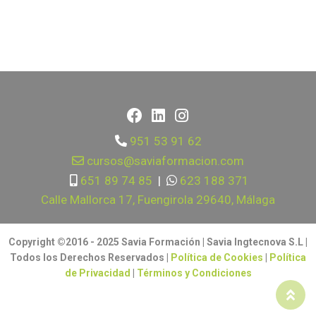
951 53 91 62
cursos@saviaformacion.com
651 89 74 85
|
623 188 371
Calle Mallorca 17, Fuengirola 29640, Málaga
Copyright ©2016 - 2025 Savia Formación | Savia Ingtecnova S.L |
Todos los Derechos Reservados |
Política de Cookies
|
Política
de Privacidad
|
Términos y Condiciones