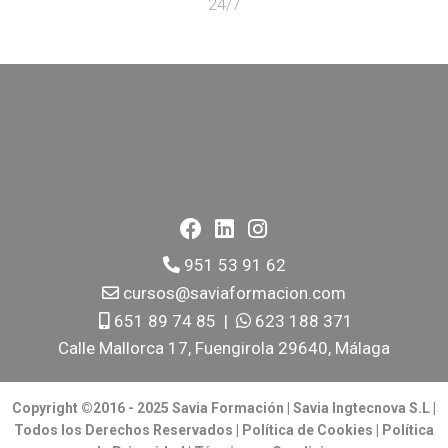
24/7
951 53 91 62
cursos@saviaformacion.com
651 89 74 85
|
623 188 371
Calle Mallorca 17, Fuengirola 29640, Málaga
Copyright ©2016 - 2025 Savia Formación | Savia Ingtecnova S.L |
Todos los Derechos Reservados |
Política de Cookies
|
Política