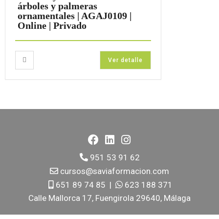
árboles y palmeras
ornamentales | AGAJ0109 |
Online | Privado
Ver detalle
951 53 91 62
cursos@saviaformacion.com
651 89 74 85
|
623 188 371
Calle Mallorca 17, Fuengirola 29640, Málaga