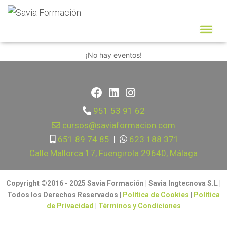
Arte
¡No hay eventos!
951 53 91 62
cursos@saviaformacion.com
651 89 74 85
|
623 188 371
Calle Mallorca 17, Fuengirola 29640, Málaga
Copyright ©2016 - 2025 Savia Formación | Savia Ingtecnova S.L |
Todos los Derechos Reservados |
Política de Cookies
|
Política
de Privacidad
|
Términos y Condiciones