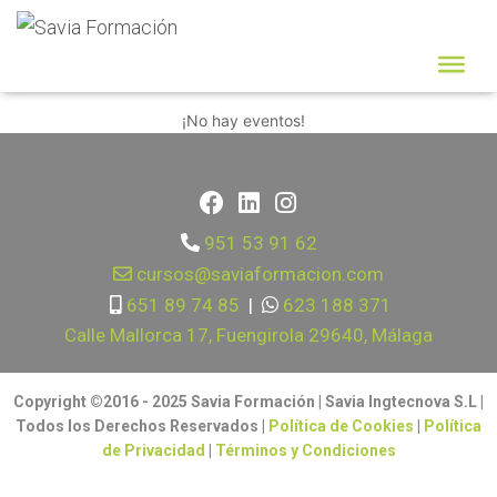
Idiomas |
¡No hay eventos!
951 53 91 62
cursos@saviaformacion.com
651 89 74 85
|
623 188 371
Calle Mallorca 17, Fuengirola 29640, Málaga
Copyright ©2016 - 2025 Savia Formación | Savia Ingtecnova S.L |
Todos los Derechos Reservados |
Política de Cookies
|
Política
de Privacidad
|
Términos y Condiciones