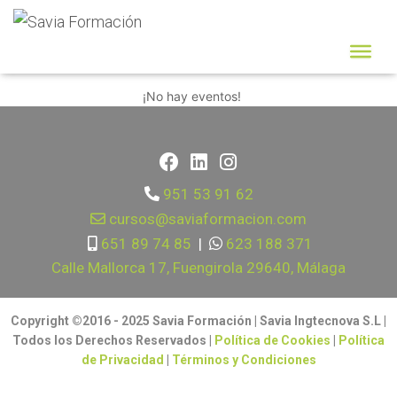
Internet |
¡No hay eventos!
951 53 91 62
cursos@saviaformacion.com
651 89 74 85
|
623 188 371
Calle Mallorca 17, Fuengirola 29640, Málaga
Copyright ©2016 - 2025 Savia Formación | Savia Ingtecnova S.L |
Todos los Derechos Reservados |
Política de Cookies
|
Política
de Privacidad
|
Términos y Condiciones