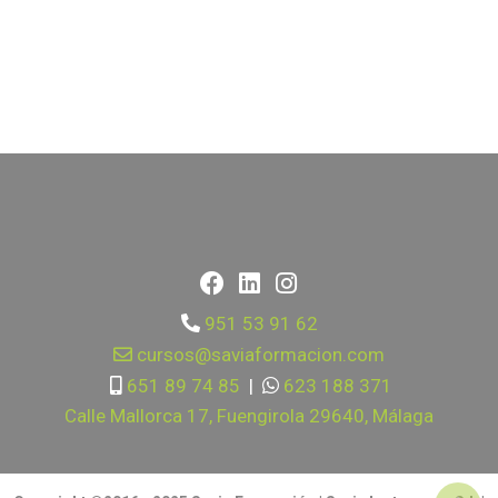
951 53 91 62
cursos@saviaformacion.com
651 89 74 85
|
623 188 371
Calle Mallorca 17, Fuengirola 29640, Málaga