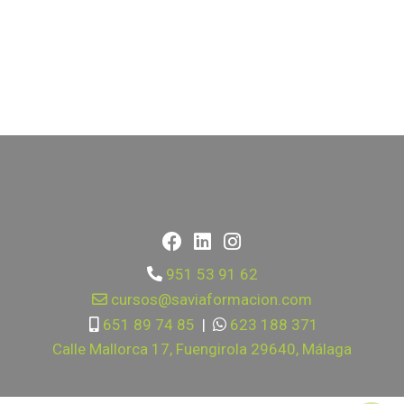
951 53 91 62
cursos@saviaformacion.com
651 89 74 85
|
623 188 371
Calle Mallorca 17, Fuengirola 29640, Málaga