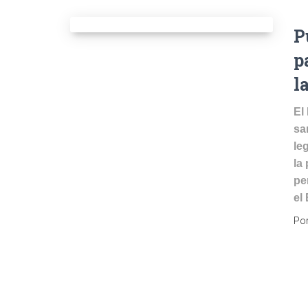
P
p
l
El
sa
le
la
pe
el
Po