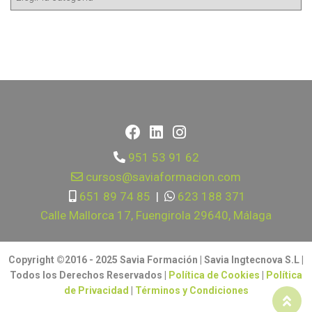
951 53 91 62
cursos@saviaformacion.com
651 89 74 85
|
623 188 371
Calle Mallorca 17, Fuengirola 29640, Málaga
Copyright ©2016 - 2025 Savia Formación | Savia Ingtecnova S.L |
Todos los Derechos Reservados |
Política de Cookies
|
Política
de Privacidad
|
Términos y Condiciones