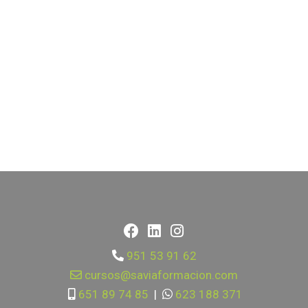
951 53 91 62
cursos@saviaformacion.com
651 89 74 85
|
623 188 371