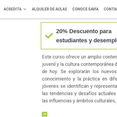
Arte y Cultura Juv
ACREDITA
ALQUILER DE AULAS
CONOCE SAVIA
CONTA
20% Descuento para
estudiantes y desemp
Este curso ofrece un amplio conten
juvenil y la cultura contemporánea 
de hoy. Se explorarán los nuevo
conocimiento y la práctica en dif
jóvenes se identifican y represen
las tendencias y desafíos actuales e
las influencias y ámbitos culturales,
METODOLOGÍA