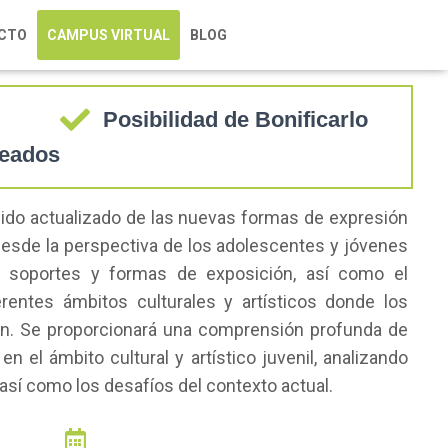
enil |
PRIVADO
CTO
CAMPUS VIRTUAL
BLOG
Posibilidad de Bonificarlo
leados
ido actualizado de las nuevas formas de expresión
desde la perspectiva de los adolescentes y jóvenes
s soportes y formas de exposición, así como el
erentes ámbitos culturales y artísticos donde los
tan. Se proporcionará una comprensión profunda de
n el ámbito cultural y artístico juvenil, analizando
 así como los desafíos del contexto actual.
FECHA DE CURSO