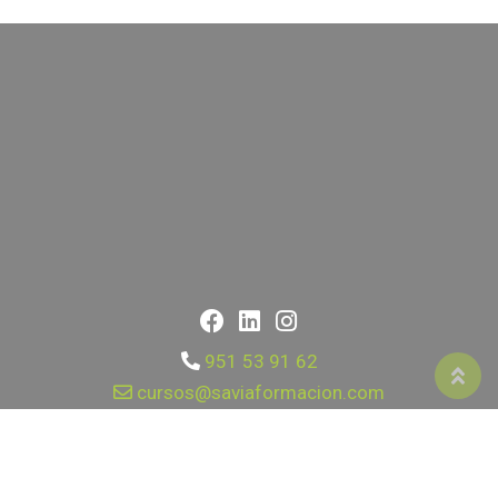
951 53 91 62
cursos@saviaformacion.com
651 89 74 85
|
623 188 371
Calle Mallorca 17, Fuengirola 29640, Málaga