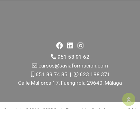
951 53 91 62
cursos@saviaformacion.com
651 89 74 85
|
623 188 371
Calle Mallorca 17, Fuengirola 29640, Málaga
Copyright ©2016 - 2025 Savia Formación | Savia Ingtecnova S.L |
Todos los Derechos Reservados |
Política de Cookies
|
Política
de Privacidad
|
Términos y Condiciones