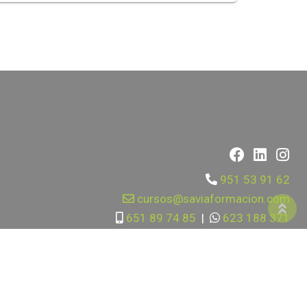
951 53 91 62
cursos@saviaformacion.com
651 89 74 85
|
623 188 371
Calle Mallorca 17, Fuengirola 29640, Málaga