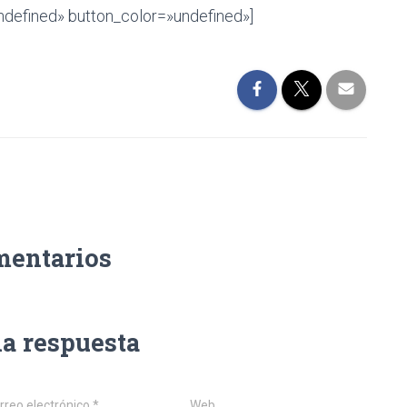
ndefined» button_color=»undefined»]
mentarios
na respuesta
rreo electrónico
*
Web