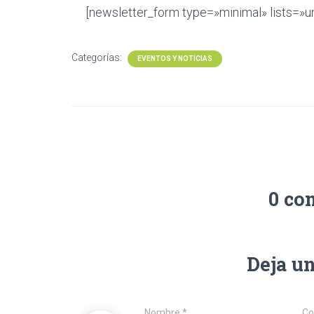
[newsletter_form type=»minimal» lists=»u
Categorías:
EVENTOS Y NOTICIAS
0 co
Deja u
Nombre
*
Co