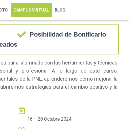
olingüistica |
PRIVADO
CTO
CAMPUS VIRTUAL
BLOG
Posibilidad de Bonificarlo
leados
quipar al alumnado con las herramientas y técnicas
rsonal y profesional. A lo largo de este curso,
mentales de la PNL, aprenderemos cómo mejorar la
ubriremos estrategias para el cambio positivo y la
FECHA DE CURSO
16 – 28 Octubre 2024