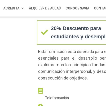
Programación Neur
ACREDITA
ALQUILER DE AULAS
CONOCE SAVIA
CONTA
20% Descuento para
estudiantes y desemp
Esta formación está diseñada para e
esenciales para el desarrollo pe
exploraremos los principios funda
comunicación interpersonal, y desc
consecución de objetivos.
METODOLOGÍA
Teleformación