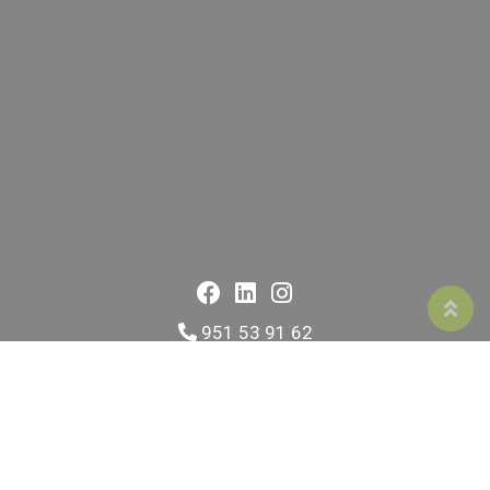
951 53 91 62
cursos@saviaformacion.com
651 89 74 85
|
623 188 371
Calle Mallorca 17, Fuengirola 29640, Málaga