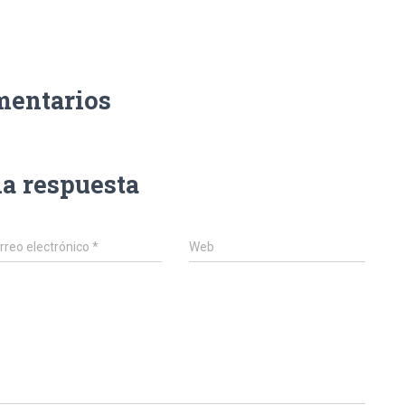
mentarios
na respuesta
rreo electrónico
*
Web