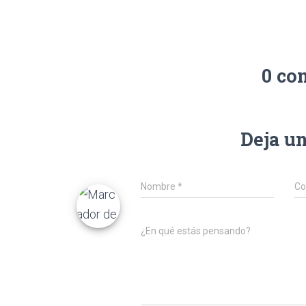
0 co
Deja u
Nombre
*
Co
¿En qué estás pensando?