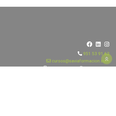
951 53 91 62
cursos@saviaformacion.com
651 89 74 85
|
623 188 371
Calle Mallorca 17, Fuengirola 29640, Málaga