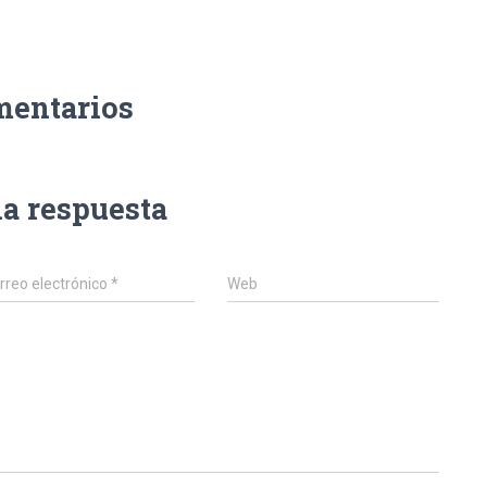
mentarios
na respuesta
rreo electrónico
*
Web