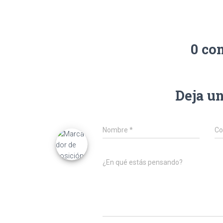
0 co
Deja u
Nombre
*
Co
¿En qué estás pensando?