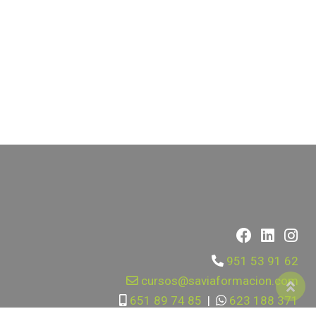
951 53 91 62
cursos@saviaformacion.com
651 89 74 85
|
623 188 371