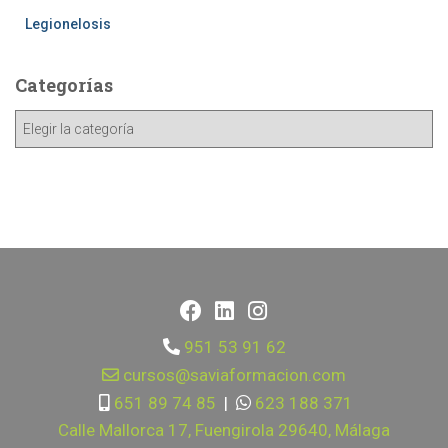
Legionelosis
Categorías
951 53 91 62
cursos@saviaformacion.com
651 89 74 85
|
623 188 371
Calle Mallorca 17, Fuengirola 29640, Málaga