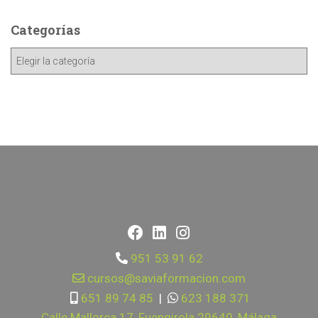
Categorías
951 53 91 62
cursos@saviaformacion.com
651 89 74 85
|
623 188 371
Calle Mallorca 17, Fuengirola 29640, Málaga