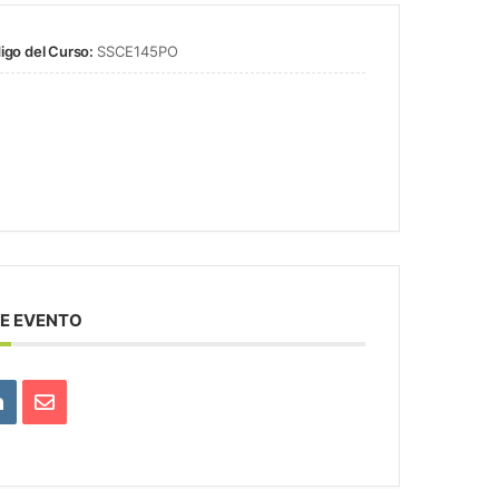
igo del Curso:
SSCE145PO
E EVENTO