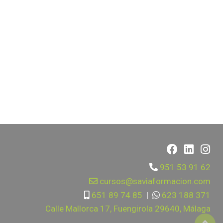
951 53 91 62
cursos@saviaformacion.com
651 89 74 85
|
623 188 371
Calle Mallorca 17, Fuengirola 29640, Málaga