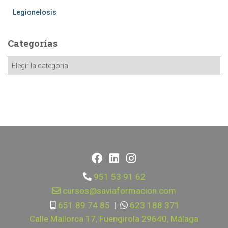
Legionelosis
Categorías
951 53 91 62
cursos@saviaformacion.com
651 89 74 85
|
623 188 371
Calle Mallorca 17, Fuengirola 29640, Málaga