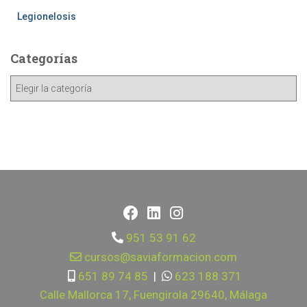
Legionelosis
Categorías
951 53 91 62
cursos@saviaformacion.com
651 89 74 85
|
623 188 371
Calle Mallorca 17, Fuengirola 29640, Málaga