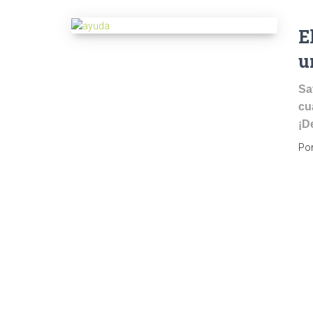
E
u
Sa
cu
¡D
Po