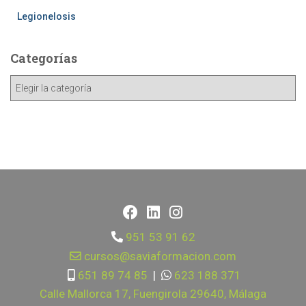
Legionelosis
Categorías
951 53 91 62
cursos@saviaformacion.com
651 89 74 85
|
623 188 371
Calle Mallorca 17, Fuengirola 29640, Málaga