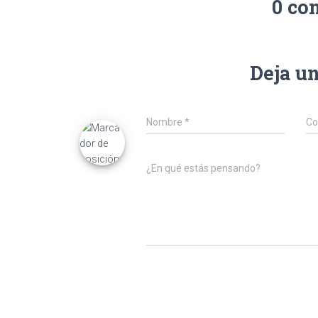
0 co
Deja u
Nombre
*
Co
¿En qué estás pensando?