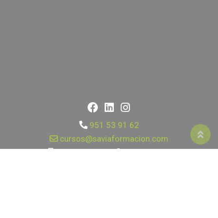
951 53 91 62
cursos@saviaformacion.com
651 89 74 85
|
623 188 371
Calle Mallorca 17, Fuengirola 29640, Málaga