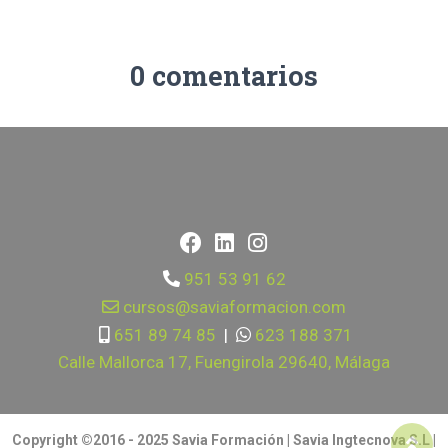
0 comentarios
951 53 91 62
cursos@saviaformacion.com
651 89 74 85
|
623 188 371
Calle Mallorca 17, Fuengirola 29640, Málaga
Copyright ©2016 - 2025 Savia Formación | Savia Ingtecnova S.L |