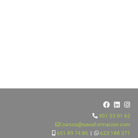
951 53 91 62
cursos@saviaformacion.com
651 89 74 85
|
623 188 371